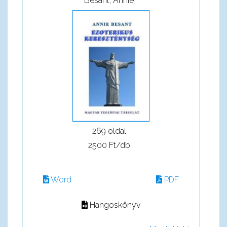
Besant, Annie
269 oldal
2500 Ft/db
Word
PDF
Hangoskönyv