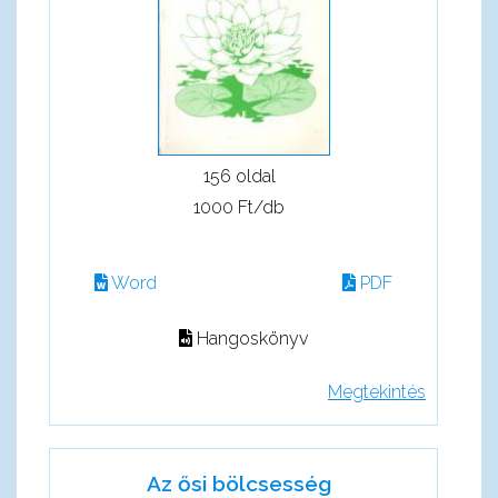
156 oldal
1000 Ft/db
Word
PDF
Hangoskönyv
Megtekintés
Az ősi bölcsesség