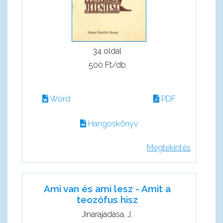
34 oldal
500 Ft/db
Word
PDF
Hangoskönyv
Megtekintés
Ami van és ami lesz - Amit a
teozófus hisz
Jinarajadasa, J.