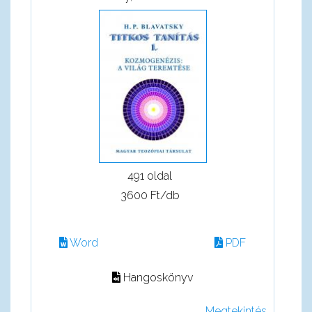
491 oldal
3600 Ft/db
Word
PDF
Hangoskönyv
Megtekintés