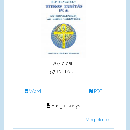
767 oldal
5760 Ft/db
Word
PDF
Hangoskönyv
Megtekintés