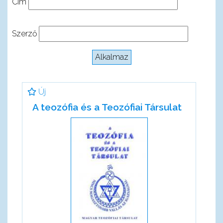
Cím
Szerző
Új
A teozófia és a Teozófiai Társulat