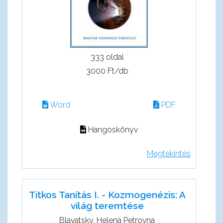
333 oldal
3000 Ft/db
Word
PDF
Hangoskönyv
Megtekintés
Titkos Tanítás I. - Kozmogenézis: A
világ teremtése
Blavatsky, Helena Petrovna