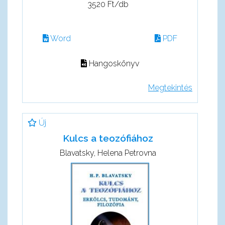
3520 Ft/db
Word
PDF
Hangoskönyv
Megtekintés
Új
Kulcs a teozófiához
Blavatsky, Helena Petrovna