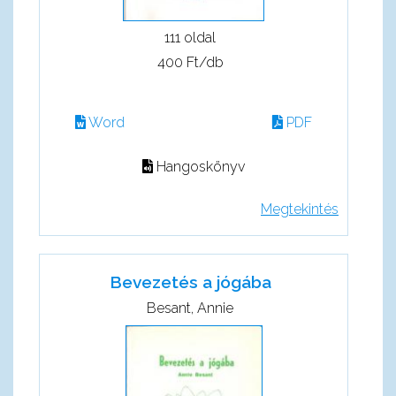
111 oldal
400 Ft/db
Word
PDF
Hangoskönyv
Megtekintés
Bevezetés a jógába
Besant, Annie