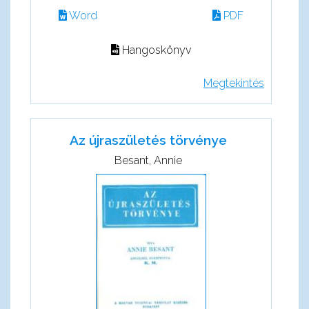
Word
PDF
Hangoskönyv
Megtekintés
Az újraszületés törvénye
Besant, Annie