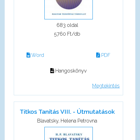
683 oldal
5760 Ft/db
Word
PDF
Hangoskönyv
Megtekintés
Titkos Tanítás VIII. - Útmutatások
Blavatsky, Helena Petrovna