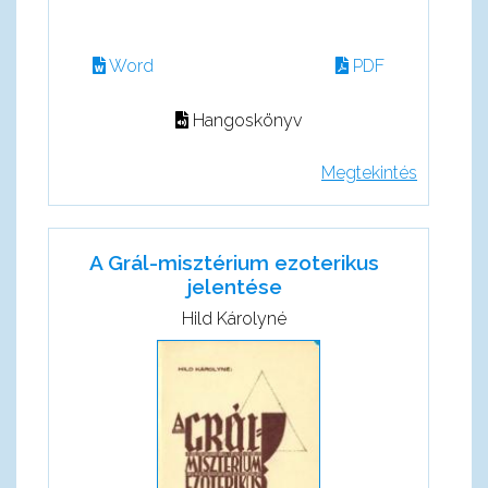
Word
PDF
Hangoskönyv
Megtekintés
A Grál-misztérium ezoterikus
jelentése
Hild Károlyné