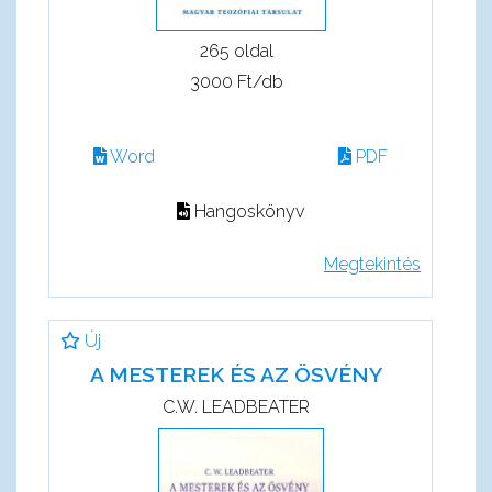
265 oldal
3000 Ft/db
Word
PDF
Hangoskönyv
Megtekintés
Új
A MESTEREK ÉS AZ ÖSVÉNY
C.W. LEADBEATER