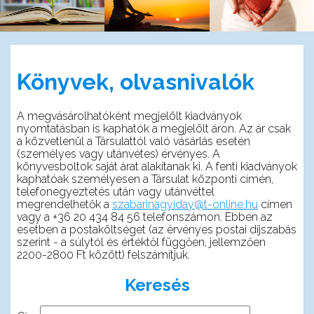
Könyvek, olvasnivalók
A megvásárolhatóként megjelölt kiadványok
nyomtatásban is kaphatók a megjelölt áron. Az ár csak
a közvetlenül a Társulattól való vásárlás esetén
(személyes vagy utánvétes) érvényes. A
könyvesboltok saját árat alakítanak ki. A fenti kiadványok
kaphatóak személyesen a Társulat központi címén,
telefonegyeztetés után vagy utánvéttel
megrendelhetők a
szabarinagyiday@t-online.hu
címen
vagy a +36 20 434 84 56 telefonszámon. Ebben az
esetben a postaköltséget (az érvényes postai díjszabás
szerint - a súlytól és értéktől függően, jellemzően
2200-2800 Ft között) felszámítjuk.
Keresés