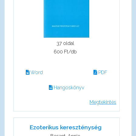
37 oldal
600 Ft/db
Word
PDF
Hangoskönyv
Megtekintés
Ezoterikus kereszténység