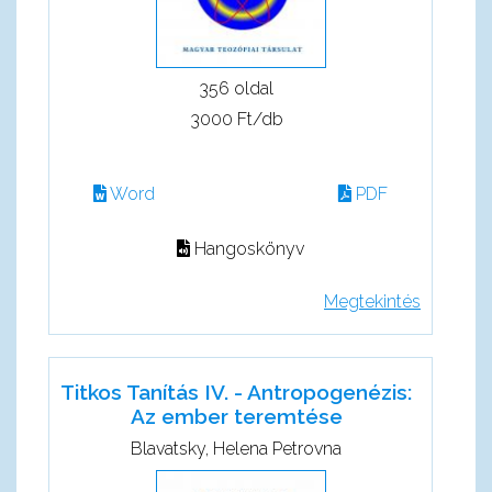
356 oldal
3000 Ft/db
Word
PDF
Hangoskönyv
Megtekintés
Titkos Tanítás IV. - Antropogenézis:
Az ember teremtése
Blavatsky, Helena Petrovna