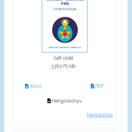
248 oldal
3360 Ft/db
Word
PDF
Hangoskönyv
Megtekintés