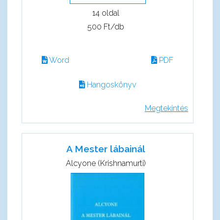
14 oldal
500 Ft/db
Word
PDF
Hangoskönyv
Megtekintés
A Mester lábainál
Alcyone (Krishnamurti)