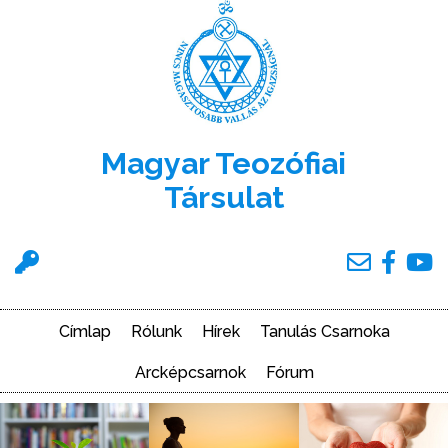
Ugrás
a
tartalomra
Magyar Teozófiai
Társulat
Felhasználói
menü
Címlap
Rólunk
Hírek
Tanulás Csarnoka
Main
navigation
Arcképcsarnok
Fórum