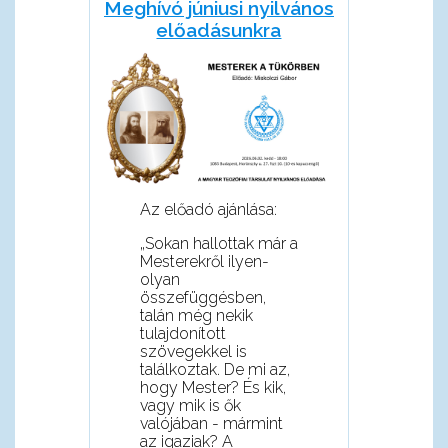
Meghívó júniusi nyilvános
előadásunkra
Az előadó ajánlása:
„Sokan hallottak már a
Mesterekről ilyen-
olyan
összefüggésben,
talán még nekik
tulajdonított
szövegekkel is
találkoztak. De mi az,
hogy Mester? És kik,
vagy mik is ők
valójában - mármint
az igaziak? A