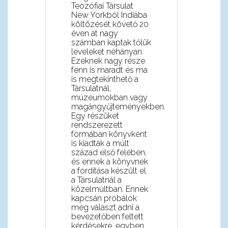
Teozófiai Társulat
New Yorkból Indiába
költözését követő 20
éven át nagy
számban kaptak tőlük
leveleket néhányan.
Ezeknek nagy része
fenn is maradt és ma
is megtekinthető a
Társulatnál,
múzeumokban vagy
magángyűjteményekben.
Egy részüket
rendszerezett
formában könyvként
is kiadták a múlt
század első felében,
és ennek a könyvnek
a fordítása készült el
a Társulatnál a
közelmúltban. Ennek
kapcsán próbálok
meg választ adni a
bevezetőben feltett
kérdésekre, egyben