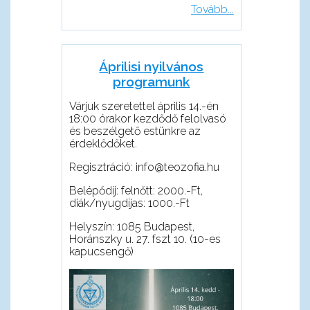
Tovább...
Áprilisi nyilvános
programunk
Várjuk szeretettel április 14.-én
18:00 órakor kezdődő felolvasó
és beszélgető estünkre az
érdeklődőket.
Regisztráció: info@teozofia.hu
Belépődíj: felnőtt: 2000.-Ft,
diák/nyugdíjas: 1000.-Ft
Helyszín: 1085 Budapest,
Horánszky u. 27. fszt 10. (10-es
kapucsengő)