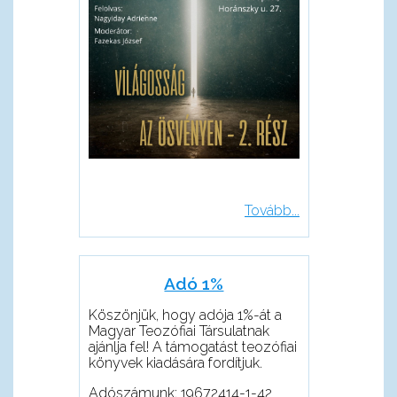
Tovább...
Adó 1%
Köszönjük, hogy adója 1%-át a
Magyar Teozófiai Társulatnak
ajánlja fel! A támogatást teozófiai
könyvek kiadására fordítjuk.
Adószámunk: 19672414-1-42