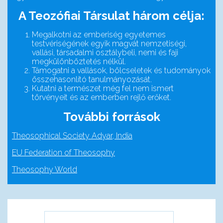
A Teozófiai Társulat három célja:
Megalkotni az emberiség egyetemes
testvériségének egyik magvát nemzetiségi,
vallási, társadalmi osztálybeli, nemi és faji
megkülönböztetés nélkül.
Támogatni a vallások, bölcseletek és tudományok
összehasonlító tanulmányozását.
Kutatni a természet még fel nem ismert
törvényeit és az emberben rejlő erőket.
További források
Theosophical Society Adyar, India
EU Federation of Theosophy
Theosophy World