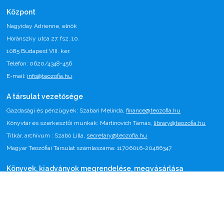
Központ
Nagyiday Adrienne, elnök
Horánszky utca 27. fsz. 10.
1085 Budapest VIII. ker.
Telefon: 0620/4348-456
E-mail:
info@teozofia.hu
A társulat vezetősége
Gazdasági és pénzügyek: Szabari Melinda,
finance@teozofia.hu
Könyvtár és szerkesztői munkák: Martinovich Tamás,
library@teozofia.hu
Titkár, archívum : Szabó Lilla,
secretary@teozofia.hu
Magyar Teozófiai Társulat számlaszáma: 11706016-20466347
Könyvek, kiadványok megrendelése, megvásárlása
Nagyiday Adrienne (tel: 0620/4348-456)
1085 Budapest, Horánszky utca 27. fsz 10.
Email:
nagyiday@gmail.com