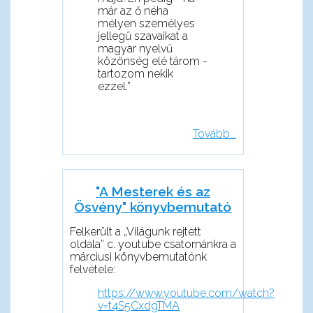
már az ő néha
mélyen személyes
jellegű szavaikat a
magyar nyelvű
közönség elé tárom -
tartozom nekik
ezzel.”
Tovább...
"A Mesterek és az
Ösvény" könyvbemutató
Felkerült a „Világunk rejtett
oldala” c. youtube csatornánkra a
márciusi könyvbemutatónk
felvétele:
https://www.youtube.com/watch?
v=t4S5CxdgTMA