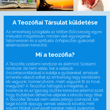
A Teozófiai Társulat küldetése
Az emberiség szolgálata az Időtlen Bölcsesség egyre
mélyebb megértésén, minden élet egységének
felismerésén és a spirituális önfejlesztés gyakorlati
alkalmazásán keresztül.
Mi a teozófia?
A Teozófia szellemi rendszer és életmód. Szellemi
rendszer, de nem vallás, bár a vallások
összehasonlításával is kutatja a gyökereket, amelyek
ismerete választ adhat az emberiség nagy kérdéseire:
kik vagyunk, honnan jövünk, miért vagyunk itt és hová
megyünk? A Teozófus felfogást a megértés, a
tolerancia és az igazság őszinte keresése jellemzi azért,
hogy tisztábban láthatóvá váljanak a létezés nagy titkai.
A Teozófiai Társulat nem vallási jellegű szervezet, bár
tagjai között éppúgy vannak vallások követői, mint
egyéni hitüket szervezett keretek nélkül gyakorlók.