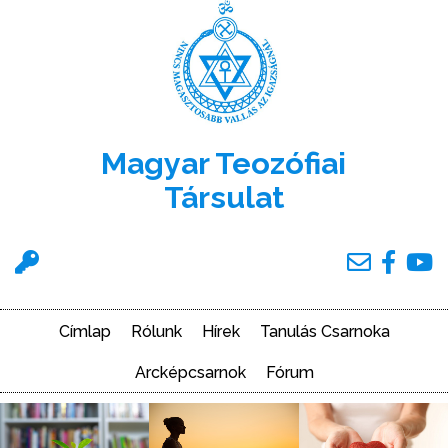
Ugrás
a
tartalomra
Magyar Teozófiai
Társulat
Felhasználói
menü
Címlap
Rólunk
Hírek
Tanulás Csarnoka
Main
navigation
Arcképcsarnok
Fórum