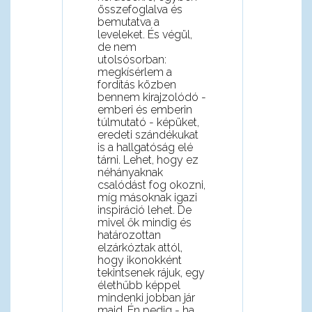
összefoglalva és
bemutatva a
leveleket. És végül,
de nem
utolsósorban:
megkísérlem a
fordítás közben
bennem kirajzolódó -
emberi és emberin
túlmutató - képüket,
eredeti szándékukat
is a hallgatóság elé
tárni. Lehet, hogy ez
néhányaknak
csalódást fog okozni,
míg másoknak igazi
inspiráció lehet. De
mivel ők mindig és
határozottan
elzárkóztak attól,
hogy ikonokként
tekintsenek rájuk, egy
élethűbb képpel
mindenki jobban jár
majd. Én pedig - ha