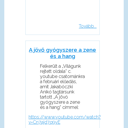
Tovább...
A jövő gyógyszere a zene
és a hang
Felkerült a „Világunk
rejtett oldala” c.
youtube csatornánkra
a februári előadás,
amit Jakabóczki
Anikó tagtársunk
tartott „A jövő
gyógyszere a zene
és a hang” címmel:
https://www.youtube.com/watch?
v=Cn7ajd7q9yE