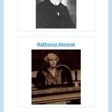
Ráthonyi Ákosné