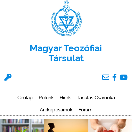
Ugrás
a
tartalomra
Magyar Teozófiai
Társulat
Felhasználói
menü
Címlap
Rólunk
Hírek
Tanulás Csarnoka
Main
navigation
Arcképcsarnok
Fórum