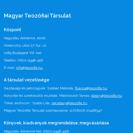
Magyar Teozófiai Társulat
Központ
Nagyiday Adrienne, elnök
Horánszky utca 27. fsz. 10.
1085 Budapest VIII. ker.
Telefon: 0620/4348-456
E-mail:
info@teozofia.hu
A társulat vezetősége
Gazdasági és pénzügyek: Szabari Melinda,
finance@teozofia.hu
Könyvtár és szerkesztői munkák: Martinovich Tamás,
library@teozofia.hu
Titkár, archívum : Szabó Lilla,
secretary@teozofia.hu
Magyar Teozófiai Társulat számlaszáma: 11706016-20466347
Könyvek, kiadványok megrendelése, megvásárlása
Nagyiday Adrienne (tel: 0620/4348-456)