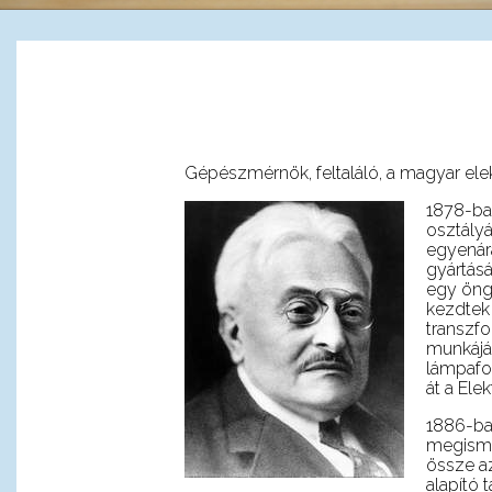
Gépészmérnök, feltaláló,
a magyar ele
1878-ba
osztályá
egyenár
gyártásá
egy önge
kezdtek 
transzfo
munkájáb
lámpafog
át a Ele
1886-ba
megismer
össze a
alapító 