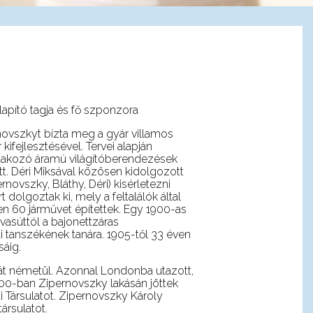
lapító tagja
és fő szponzora
ovszkyt bízta meg a gyár villamos
fejlesztésével. Tervei alapján
ltakozó áramú világítóberendezések
t. Déri Miksával közösen kidolgozott
novszky, Bláthy, Déri) kisérletezni
dolgoztak ki, mely a feltalálók által
en 60 járművet építettek. Egy 1900-as
asúttól a bajonettzáras
 tanszékének tanára. 1905-től 33 éven
sáig.
át németül. Azonnal Londonba utazott,
1900-ban Zipernovszky lakásán jöttek
i
Társulatot. Zipernovszky Károly
ársulatot.