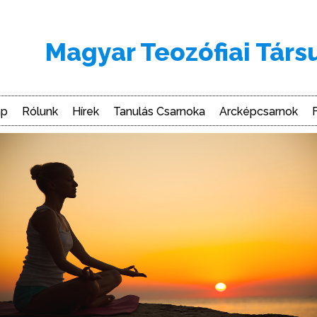
Magyar Teozófiai Társ
ap
Rólunk
Hírek
Tanulás Csarnoka
Arcképcsarnok