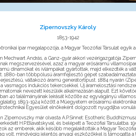
Zipernovszky Károly
1853-1942
ktronikai ipar megalapozója,
a Magyar Teozófiai Társulat egyik a
n Mechwart András, a Ganz-gyár akkori vezérigazgatója Zipern
nak megszervezésével, azaz a magyar erősáramú villamosipar ki
amú dinamókat és ívlámpákat gyártottak, majd elkezdték a vá
t. 1880-ban többpólusú áramfejlesztő gépet szabadalmaztatat
rjesztésű, váltakozó áramú generátortípust. 1884 nyarán (Ziper
a vasmagos indukciós tekercsekkel. Új áramelosztási rendszert 
rmátornak nevezett készülék alkalmazásán alapult. Ezt követő
an 40 találmányának leírását közölte az egyvágányú villamosv
lalatig. 1893-1924 között a Műegyetem erősáramú elektronikai
ktrotechnikai Egyesület elnökeként dolgozott nyugdíjba vonulá
n Zipernovszky már olvasta A.P.Sinnet: Esotheric Buddhizmus
kedett H.P.Blavatskyval, és belépett a Teozófiai Társulatba. 
zok az emberek, akik később megalakították a Magyar Teozófia
tag volt, mindvégig jelentős anyagi eszközökkel is támogatta a t