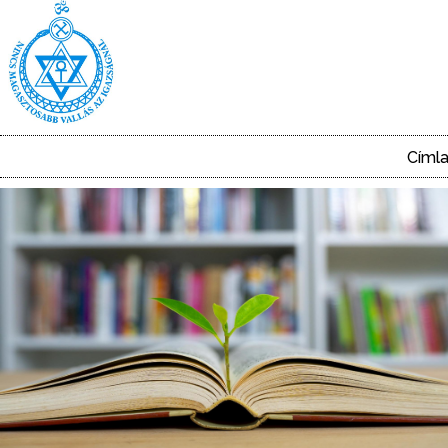
Ugrás
a
tartalomra
Címl
Main
navigation