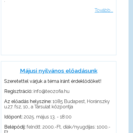
.
Tovább...
Májusi nyilvános előadásunk
Szeretettel várjuk a téma iránt érdeklődőket!
Regisztráció:
info@teozofia.hu
Az előadás helyszíne:
1085 Budapest, Horánszky
u.27. fsz, 10., a Társulat központja
Időpont:
2025. május 13. - 18:00
Belépődíj:
felnőtt: 2000.-Ft, diák/nyugdíjas: 1000.-
Ft