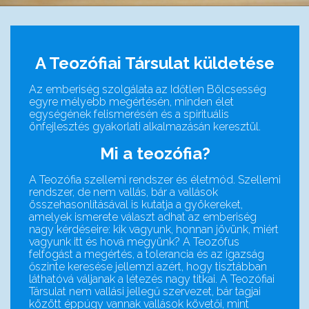
A Teozófiai Társulat küldetése
Az emberiség szolgálata az Időtlen Bölcsesség
egyre mélyebb megértésén, minden élet
egységének felismerésén és a spirituális
önfejlesztés gyakorlati alkalmazásán keresztül.
Mi a teozófia?
A Teozófia szellemi rendszer és életmód. Szellemi
rendszer, de nem vallás, bár a vallások
összehasonlításával is kutatja a gyökereket,
amelyek ismerete választ adhat az emberiség
nagy kérdéseire: kik vagyunk, honnan jövünk, miért
vagyunk itt és hová megyünk? A Teozófus
felfogást a megértés, a tolerancia és az igazság
őszinte keresése jellemzi azért, hogy tisztábban
láthatóvá váljanak a létezés nagy titkai. A Teozófiai
Társulat nem vallási jellegű szervezet, bár tagjai
között éppúgy vannak vallások követői, mint