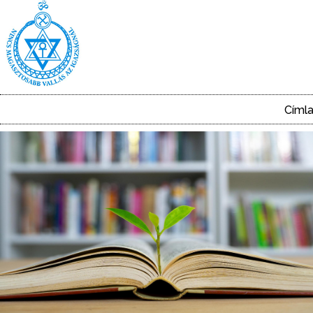
Ugrás
a
tartalomra
Címl
Main
navigation