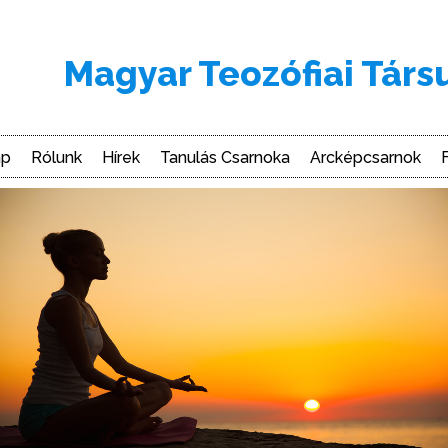
Magyar Teozófiai Társ
ap
Rólunk
Hírek
Tanulás Csarnoka
Arcképcsarnok