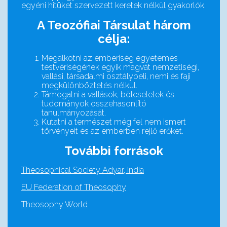
egyéni hitüket szervezett keretek nélkül gyakorlók.
A Teozófiai Társulat három
célja:
Megalkotni az emberiség egyetemes
testvériségének egyik magvát nemzetiségi,
vallási, társadalmi osztálybeli, nemi és faji
megkülönböztetés nélkül.
Támogatni a vallások, bölcseletek és
tudományok összehasonlító
tanulmányozását.
Kutatni a természet még fel nem ismert
törvényeit és az emberben rejlő erőket.
További források
Theosophical Society Adyar, India
EU Federation of Theosophy
Theosophy World