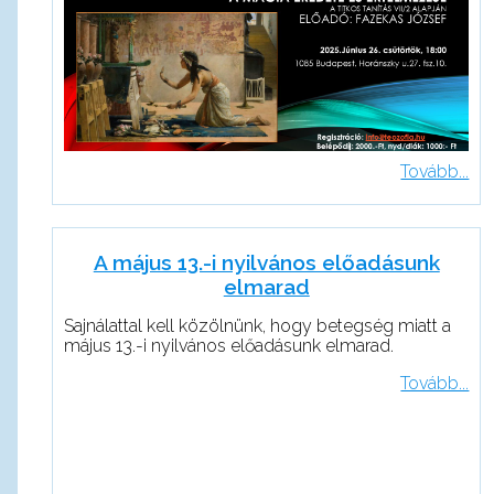
Tovább...
A május 13.-i nyilvános előadásunk
elmarad
Sajnálattal kell közölnünk, hogy betegség miatt a
május 13.-i nyilvános előadásunk elmarad.
Tovább...