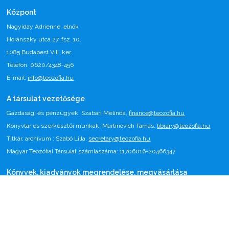
Központ
Nagyiday Adrienne, elnök
Horánszky utca 27. fsz. 10.
1085 Budapest VIII. ker.
Telefon: 0620/4348-456
E-mail:
info@teozofia.hu
A társulat vezetősége
Gazdasági és pénzügyek: Szabari Melinda,
finance@teozofia.hu
Könyvtár és szerkesztői munkák: Martinovich Tamás,
library@teozofia.hu
Titkár, archívum : Szabó Lilla,
secretary@teozofia.hu
Magyar Teozófiai Társulat számlaszáma: 11706016-20466347
Könyvek, kiadványok megrendelése, megvásárlása
Nagyiday Adrienne (tel: 0620/4348-456)
1085 Budapest, Horánszky utca 27. fsz 10.
Email:
nagyiday@gmail.com