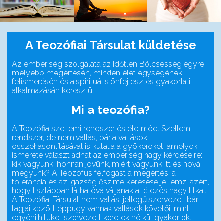
A Teozófiai Társulat küldetése
Az emberiség szolgálata az Időtlen Bölcsesség egyre
mélyebb megértésén, minden élet egységének
felismerésén és a spirituális önfejlesztés gyakorlati
alkalmazásán keresztül.
Mi a teozófia?
A Teozófia szellemi rendszer és életmód. Szellemi
rendszer, de nem vallás, bár a vallások
összehasonlításával is kutatja a gyökereket, amelyek
ismerete választ adhat az emberiség nagy kérdéseire:
kik vagyunk, honnan jövünk, miért vagyunk itt és hová
megyünk? A Teozófus felfogást a megértés, a
tolerancia és az igazság őszinte keresése jellemzi azért,
hogy tisztábban láthatóvá váljanak a létezés nagy titkai.
A Teozófiai Társulat nem vallási jellegű szervezet, bár
tagjai között éppúgy vannak vallások követői, mint
egyéni hitüket szervezett keretek nélkül gyakorlók.