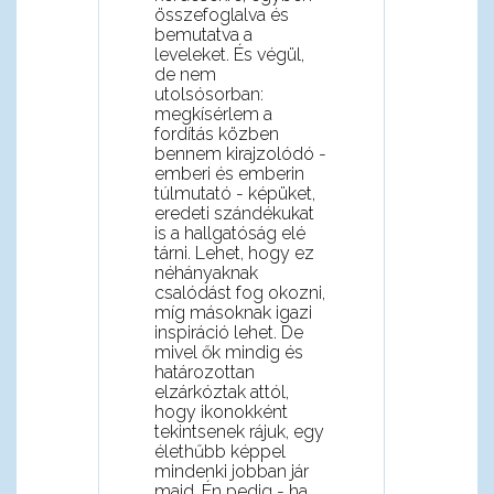
összefoglalva és
bemutatva a
leveleket. És végül,
de nem
utolsósorban:
megkísérlem a
fordítás közben
bennem kirajzolódó -
emberi és emberin
túlmutató - képüket,
eredeti szándékukat
is a hallgatóság elé
tárni. Lehet, hogy ez
néhányaknak
csalódást fog okozni,
míg másoknak igazi
inspiráció lehet. De
mivel ők mindig és
határozottan
elzárkóztak attól,
hogy ikonokként
tekintsenek rájuk, egy
élethűbb képpel
mindenki jobban jár
majd. Én pedig - ha