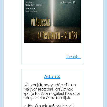
Tovább...
Adó 1%
Köszönjük, hogy adója 1%-át a
Magyar Teozófiai Társulatnak
ajánlja fel! A támogatást teozófiai
könyvek kiadására fordítjuk.
Adószámunk: 19672414-1-42