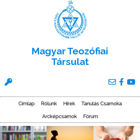
Ugrás
a
tartalomra
Magyar Teozófiai
Társulat
Felhasználói
menü
Címlap
Rólunk
Hírek
Tanulás Csarnoka
Main
navigation
Arcképcsarnok
Fórum