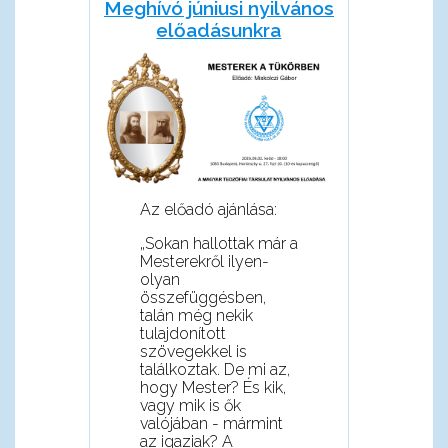
Meghívó júniusi nyilvános
előadásunkra
Az előadó ajánlása:
„Sokan hallottak már a
Mesterekről ilyen-
olyan
összefüggésben,
talán még nekik
tulajdonított
szövegekkel is
találkoztak. De mi az,
hogy Mester? És kik,
vagy mik is ők
valójában - mármint
az igaziak? A