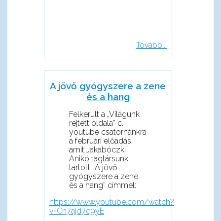
Tovább...
A jövő gyógyszere a zene
és a hang
Felkerült a „Világunk
rejtett oldala” c.
youtube csatornánkra
a februári előadás,
amit Jakabóczki
Anikó tagtársunk
tartott „A jövő
gyógyszere a zene
és a hang” címmel:
https://www.youtube.com/watch?
v=Cn7ajd7q9yE