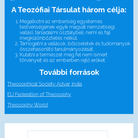
A Teozófiai Társulat három célja:
Megalkotni az emberiség egyetemes
testvériségének egyik magvát nemzetiségi,
vallási, társadalmi osztálybeli, nemi és faji
megkülönböztetés nélkül.
Támogatni a vallások, bölcseletek és tudományok
összehasonlító tanulmányozását.
Kutatni a természet még fel nem ismert
törvényeit és az emberben rejlő erőket.
További források
Theosophical Society Adyar, India
EU Federation of Theosophy
Theosophy World