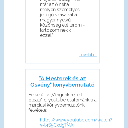
már az ő néha
mélyen személyes
jellegű szavaikat a
magyar nyelvű
közönség elé tárom -
tartozom nekik
ezzel.”
Tovább...
"A Mesterek és az
Ösvény" könyvbemutató
Felkerült a „Világunk rejtett
oldala” c. youtube csatornánkra a
márciusi könyvbemutatónk
felvétele:
https://www.youtube.com/watch?
v=t4S5CxdgTMA