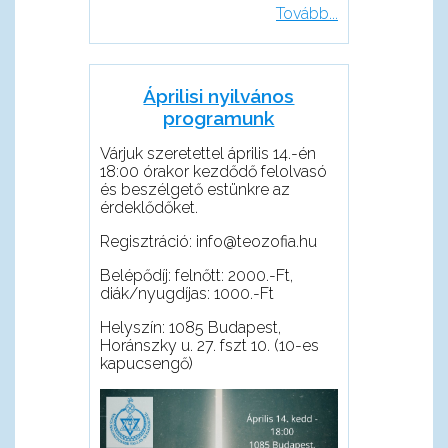
Tovább...
Áprilisi nyilvános
programunk
Várjuk szeretettel április 14.-én
18:00 órakor kezdődő felolvasó
és beszélgető estünkre az
érdeklődőket.
Regisztráció: info@teozofia.hu
Belépődíj: felnőtt: 2000.-Ft,
diák/nyugdíjas: 1000.-Ft
Helyszín: 1085 Budapest,
Horánszky u. 27. fszt 10. (10-es
kapucsengő)