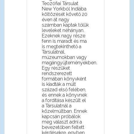
Teozófiai Társulat
New Yorkból Indiába
költözését követő 20
éven át nagy
számban kaptak tőlük
leveleket néhányan.
Ezeknek nagy része
fenn is maradt és ma
is megtekinthető a
Társulatnál,
múzeumokban vagy
magángyűjteményekben.
Egy részüket
rendszerezett
formában könyvként
is kiadták a múlt
század első felében,
és ennek a könyvnek
a fordítása készült el
a Társulatnál a
közelmúltban. Ennek
kapcsán próbálok
meg választ adni a
bevezetőben feltett
kérdésekre, egyben