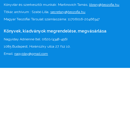
Könyvtár és szerkesztői munkák: Martinovich Tamás,
library@teozofia.hu
Titkár, archívum : Szabó Lilla,
secretary@teozofia.hu
Magyar Teozófiai Társulat számlaszáma: 11706016-20466347
Könyvek, kiadványok megrendelése, megvásárlása
Nagyiday Adrienne (tel: 0620/4348-456)
1085 Budapest, Horánszky utca 27. fsz 10.
Email:
nagyiday@gmail.com