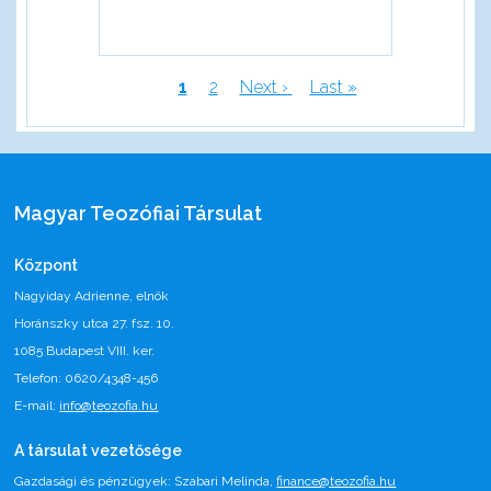
Jelenlegi
1
Page
2
Következő
Next ›
Utolsó
Last »
oldal
oldal
oldal
Oldalszámozás
Magyar Teozófiai Társulat
Központ
Nagyiday Adrienne, elnök
Horánszky utca 27. fsz. 10.
1085 Budapest VIII. ker.
Telefon: 0620/4348-456
E-mail:
info@teozofia.hu
A társulat vezetősége
Gazdasági és pénzügyek: Szabari Melinda,
finance@teozofia.hu