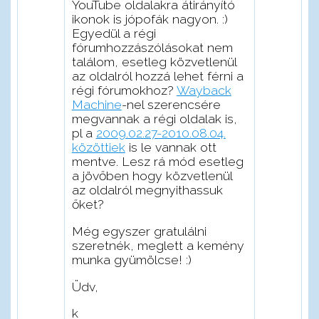
YouTube oldalakra átirányító
ikonok is jópofák nagyon. :)
Egyedül a régi
fórumhozzászólásokat nem
találom, esetleg közvetlenül
az oldalról hozzá lehet férni a
régi fórumokhoz?
Wayback
Machine
-nel szerencsére
megvannak a régi oldalak is,
pl a
2009.02.27-2010.08.04.
közöttiek
is le vannak ott
mentve. Lesz rá mód esetleg
a jövőben hogy közvetlenül
az oldalról megnyithassuk
őket?
Még egyszer gratulálni
szeretnék, meglett a kemény
munka gyümölcse! :)
Üdv,
k