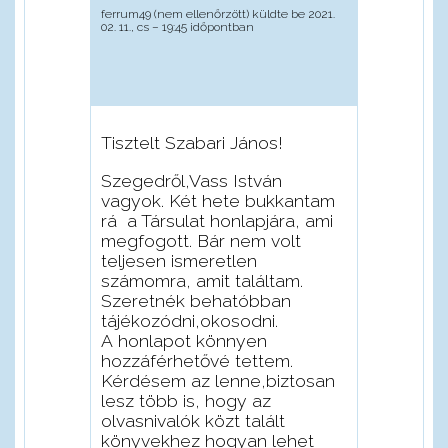
ferrum49 (nem ellenőrzött)
küldte be 2021.
02. 11., cs – 19:45 időpontban
Tisztelt Szabari János!
Szegedről,Vass István
vagyok. Két hete bukkantam
rá a Társulat honlapjára, ami
megfogott. Bár nem volt
teljesen ismeretlen
számomra, amit találtam.
Szeretnék behatóbban
tájékozódni,okosodni.
A honlapot könnyen
hozzáférhetővé tettem.
Kérdésem az lenne,biztosan
lesz több is, hogy az
olvasnivalók közt talált
könyvekhez hogyan lehet