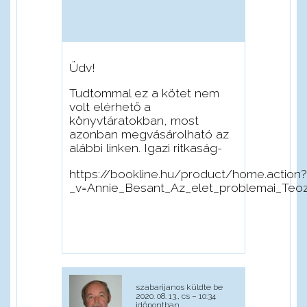
Üdv!
Tudtommal ez a kötet nem
volt elérhető a
könyvtáratokban, most
azonban megvásárolható az
alábbi linken. Igazi ritkaság-
https://bookline.hu/product/home.action?
_v=Annie_Besant_Az_elet_problemai_Teo
szabarijanos
küldte be
2020. 08. 13., cs – 10:34
időpontban