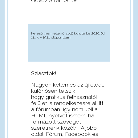
Üdvözlettel: János
kereső (nem ellenőrzött)
küldte be 2020. 08.
11., k – 19:11 időpontban
Sziasztok!
Nagyon kellemes az új oldal,
különösen tetszik
hogy grafikus felhasználói
felület is rendelkezésre áll itt
a fórumban, így nem kell a
HTML nyelvet ismerni ha
formázott szöveget
szeretnénk közölni. A jobb
oldali Fórum, Facebook és