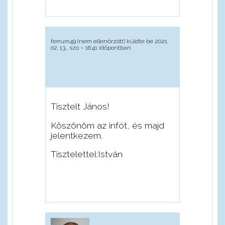
ferrum49 (nem ellenőrzött)
küldte be 2021.
02. 13., szo – 16:41 időpontban
Tisztelt János!
Köszönöm az infót, és majd
jelentkezem.
Tisztelettel:István