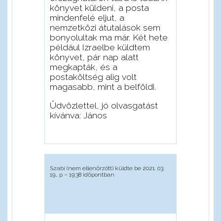
könyvet küldeni, a posta
mindenfelé eljut, a
nemzetközi átutalások sem
bonyolultak ma már. Két hete
például Izraelbe küldtem
könyvet, pár nap alatt
megkapták, és a
postaköltség alig volt
magasabb, mint a belföldi.
Üdvözlettel, jó olvasgatást
kívánva: János
Szabi (nem ellenőrzött)
küldte be 2021. 03.
19., p – 19:38 időpontban