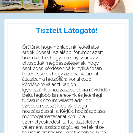
Tisztelt Látogató!
Örülünk, hogy honlapunk felkeltette
érdeklődését. Az alábbi fórumot azért
hoztuk létre, hogy teret nyissunk az
olvasottak megbeszélésének, hogy
esetleges kérdéseit bárki nyilvánosan
feltehesse és hogy azokra, valamint
általában a teozófiára vonatkozó
kérdéseire választ kapjon.
Igyekszünk a hozzászólásokra rövid időn
belül legjobb ismereteink és jelenlegi
tudásunk szerint választ adni, de
szívesen vesszük építő jellegû
hozzászólását is. Kérjük, hozzászólásai
megfogalmazásánál kerülje a
személyeskedést, tartsa tiszteletben a
vélemény szabadságát, és ne tekintse
fórumunkat reklám-lehetőségnek. Ilyen