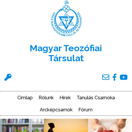
Ugrás
a
tartalomra
Magyar Teozófiai
Társulat
Felhasználói
menü
Címlap
Rólunk
Hírek
Tanulás Csarnoka
Main
navigation
Arcképcsarnok
Fórum