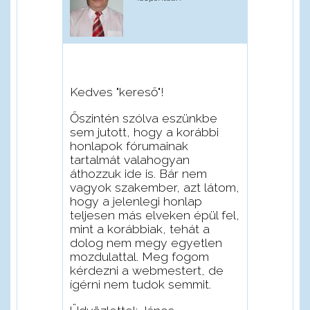
Kedves "kereső"!
Őszintén szólva eszünkbe
sem jutott, hogy a korábbi
honlapok fórumainak
tartalmát valahogyan
áthozzuk ide is. Bár nem
vagyok szakember, azt látom,
hogy a jelenlegi honlap
teljesen más elveken épül fel,
mint a korábbiak, tehát a
dolog nem megy egyetlen
mozdulattal. Meg fogom
kérdezni a webmestert, de
ígérni nem tudok semmit.