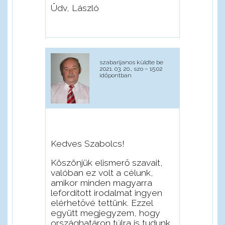
Üdv, László
szabarijanos
küldte be
2021. 03. 20., szo – 15:02
időpontban
Kedves Szabolcs!
Köszönjük elismerő szavait,
valóban ez volt a célunk,
amikor minden magyarra
lefordított irodalmat ingyen
elérhetővé tettünk. Ezzel
együtt megjegyzem, hogy
országhatáron túlra is tudunk