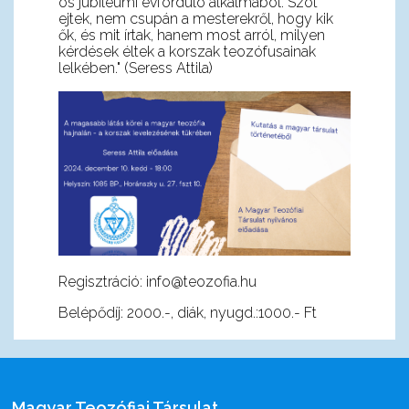
ös jubileumi évforduló alkalmából. Szót
ejtek, nem csupán a mesterekről, hogy kik
ők, és mit írtak, hanem most arról, milyen
kérdések éltek a korszak teozófusainak
lelkében." (Seress Attila)
Regisztráció: info@teozofia.hu
Belépődíj: 2000.-, diák, nyugd.:1000.- Ft
Magyar Teozófiai Társulat