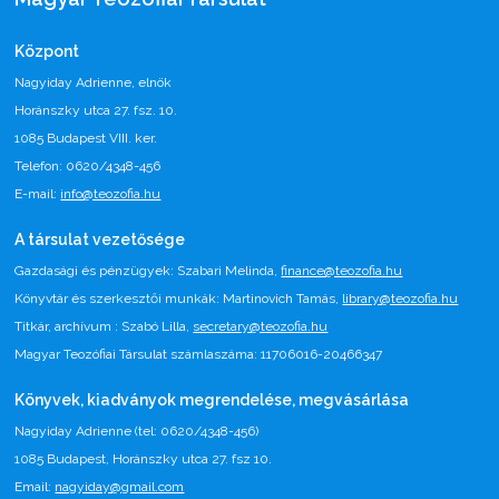
Központ
Nagyiday Adrienne, elnök
Horánszky utca 27. fsz. 10.
1085 Budapest VIII. ker.
Telefon: 0620/4348-456
E-mail:
info@teozofia.hu
A társulat vezetősége
Gazdasági és pénzügyek: Szabari Melinda,
finance@teozofia.hu
Könyvtár és szerkesztői munkák: Martinovich Tamás,
library@teozofia.hu
Titkár, archívum : Szabó Lilla,
secretary@teozofia.hu
Magyar Teozófiai Társulat számlaszáma: 11706016-20466347
Könyvek, kiadványok megrendelése, megvásárlása
Nagyiday Adrienne (tel: 0620/4348-456)
1085 Budapest, Horánszky utca 27. fsz 10.
Email:
nagyiday@gmail.com