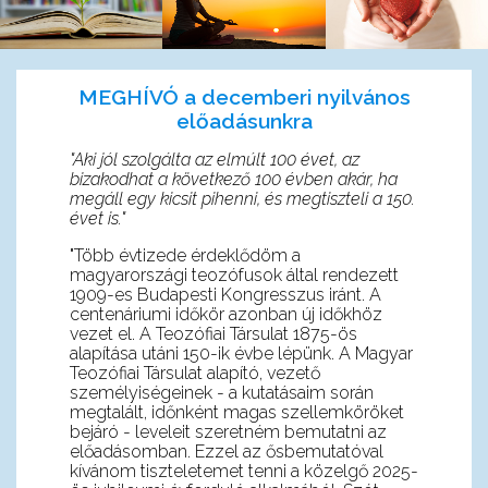
MEGHÍVÓ a decemberi nyilvános
előadásunkra
"Aki jól szolgálta az elmúlt 100 évet,
az
bizakodhat a következő 100 évben akár,
ha
megáll egy kicsit pihenni,
és megtiszteli a 150.
évet is."
"Több évtizede érdeklődöm a
magyarországi teozófusok által rendezett
1909-es Budapesti Kongresszus iránt. A
centenáriumi időkör azonban új időkhöz
vezet el. A Teozófiai Társulat 1875-ös
alapítása utáni 150-ik évbe lépünk. A Magyar
Teozófiai Társulat alapító, vezető
személyiségeinek - a kutatásaim során
megtalált, időnként magas szellemköröket
bejáró - leveleit szeretném bemutatni az
előadásomban. Ezzel az ősbemutatóval
kívánom tiszteletemet tenni a közelgő 2025-