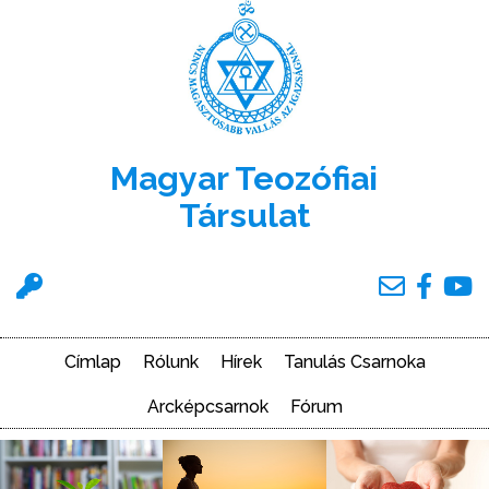
Ugrás
a
tartalomra
Magyar Teozófiai
Társulat
Felhasználói
menü
Címlap
Rólunk
Hírek
Tanulás Csarnoka
Main
navigation
Arcképcsarnok
Fórum