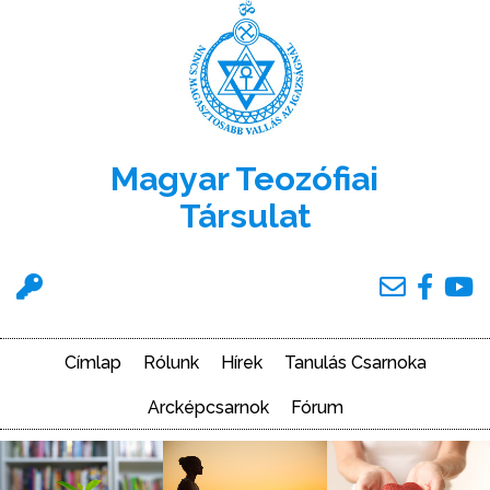
Ugrás
a
tartalomra
Magyar Teozófiai
Társulat
Felhasználói
menü
Címlap
Rólunk
Hírek
Tanulás Csarnoka
Main
navigation
Arcképcsarnok
Fórum