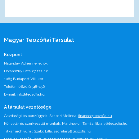
Magyar Teozófiai Társulat
Központ
Nagyiday Adrienne, elnök
Horánszky utca 27. fsz. 10.
1085 Budapest VIII. ker.
Telefon: 0620/4348-456
E-mail:
info@teozofia.hu
A társulat vezetősége
Gazdasági és pénzügyek: Szabari Melinda,
finance@teozofia.hu
Könyvtár és szerkesztői munkák: Martinovich Tamás,
library@teozofia.hu
Titkár, archívum : Szabó Lilla,
secretary@teozofia.hu
Magyar Teozófiai Társulat számlaszáma: 11706016-20466347