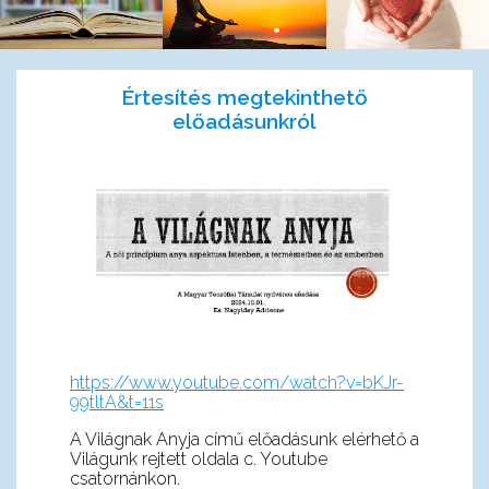
Értesítés megtekinthető
előadásunkról
https://www.youtube.com/watch?v=bKJr-
99tltA&t=11s
A Világnak Anyja című előadásunk elérhető a
Világunk rejtett oldala c. Youtube
csatornánkon.