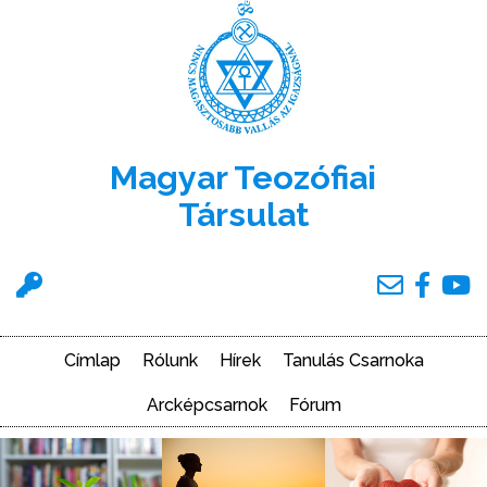
Ugrás
a
tartalomra
Magyar Teozófiai
Társulat
Felhasználói
menü
Címlap
Rólunk
Hírek
Tanulás Csarnoka
Main
navigation
Arcképcsarnok
Fórum