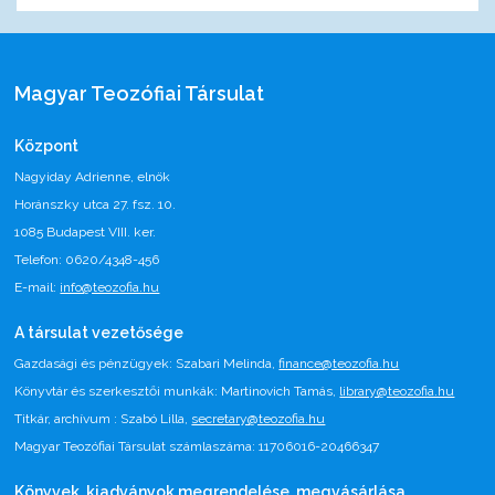
Magyar Teozófiai Társulat
Központ
Nagyiday Adrienne, elnök
Horánszky utca 27. fsz. 10.
1085 Budapest VIII. ker.
Telefon: 0620/4348-456
E-mail:
info@teozofia.hu
A társulat vezetősége
Gazdasági és pénzügyek: Szabari Melinda,
finance@teozofia.hu
Könyvtár és szerkesztői munkák: Martinovich Tamás,
library@teozofia.hu
Titkár, archívum : Szabó Lilla,
secretary@teozofia.hu
Magyar Teozófiai Társulat számlaszáma: 11706016-20466347
Könyvek, kiadványok megrendelése, megvásárlása