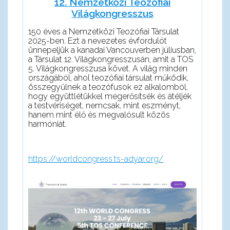
12. Nemzetközi Teozófiai
Világkongresszus
150 éves a Nemzetközi Teozófiai Társulat
2025-ben. Ezt a nevezetes évfordulót
ünnepeljük a kanadai Vancouverben júliusban,
a Társulat 12. Világkongresszusán, amit a TOS
5. Világkongresszusa követ. A világ minden
országából, ahol teozófiai társulat működik,
összegyűlnek a teozófusok ez alkalomból,
hogy együttlétükkel megerősítsék és átéljék
a testvériséget, nemcsak, mint eszményt,
hanem mint élő és megvalósult közös
harmóniát.
https://worldcongress.ts-adyar.org/