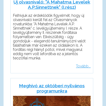
Új olvasnivaló: "A Mahatma Levelek
A.P.Sinnettnek" (I.rész)
Felhívjuk az érdeklődők figyelmét, hogy új
olvasnivaló került fel az Olvasmányok
rovatunkba: "A Mahatma Levelek A.P.
Sinnettnek" c. levélgyűjtemény I. része. A
levélgyűjtemény II. részének fordítása
folyamatban van. Elkészültéig - úgy
gondoljuk - elegendő tanulmányozni valót
találhatnak már ezeken az oldalakon is. A
fordítás régi hiányt pótol, mivel magyarul
eddig nem volt lefordítva ez a jelentős
teozófiai munka.
Tovább...
Meghívó az októberi nyilvános
programunkra