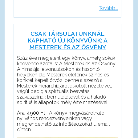
Tovább...
CSAK TÁRSULATUNKNÁL
KAPHATÓ ÚJ KÖNYVÜNK: A
MESTEREK ÉS AZ ÖSVÉNY
Száz éve megjelent egy könyv, amely sokak
kedvence azóta is: A Mesterek és az Ösvény.
A himalájai elvonulásokon és hasonló
helyeken élő Mesterek életének színes és
konkrét képeit ötvözi benne a szerző a
Mesterek hierarchiájáról alkotott nézeteivel,
végül pedig a spirituális beavatás
szakaszainak bemutatásával és a haladó
spirituális állapotok mély értelmezésével.
Ára: 4900 Ft
A könyv megvásárolható
nyilvános rendezvényeinken vagy
megrendelhető az info@teozofia.hu email
címen.