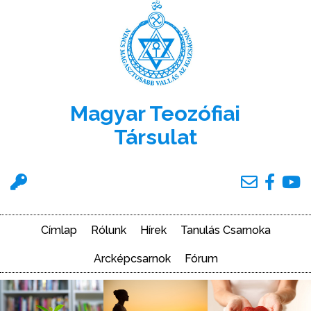
Ugrás
a
tartalomra
Magyar Teozófiai
Társulat
Felhasználói
menü
Címlap
Rólunk
Hírek
Tanulás Csarnoka
Main
navigation
Arcképcsarnok
Fórum