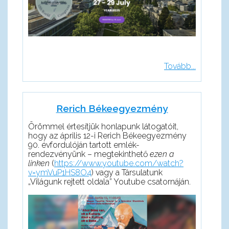
Tovább...
Rerich Békeegyezmény
Örömmel értesítjük honlapunk látogatóit,
hogy az április 12-i Rerich Békeegyezmény
90. évfordulóján tartott emlék-
rendezvényünk – megtekinthető
ezen a
linken
(
https://www.youtube.com/watch?
v=ymVuP1HS8O4
) vagy a Társulatunk
„Világunk rejtett oldala” Youtube csatornáján.