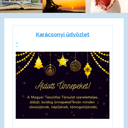
Karácsonyi üdvözlet
""